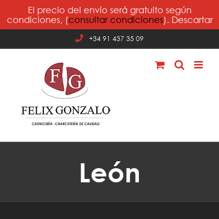
Saltar
El precio del envío será gratuito según
al
condiciones, (
consultar condiciones
).
Descartar
contenido
+34 91 437 35 09
León