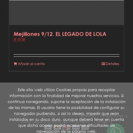
Mejillones 9/12. EL LEGADO DE LOLA
8,90
€
Añadir al carrito
Detalles
Este sitio web utiliza Cookies propias para recopilar
información con la finalidad de mejorar nuestros servicios. Si
continua navegando, supone la aceptación de la instalación
de las mismas. El usuario tiene la posibilidad de configurar su
navegador pudiendo, si así lo desea, impedir que sean
Copyright © FEDAL SELECCIÓN SL. |
Términos y condiciones
instaladas en su disco duro, aunque deberá tener en cuenta
|
Aviso Legal y Política de Privacidad
|
Contacto
que dicha acción podrá ocasionar dificultades de
navegación de la página web.