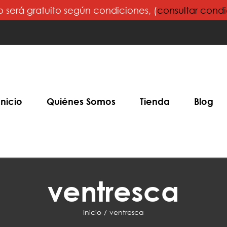
o será gratuito según condiciones, (
consultar cond
Inicio
Quiénes Somos
Tienda
Blog
ventresca
Inicio
ventresca