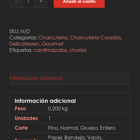
Añadir al carrito
Chorizo
de
Cantimpalos
D.O.
cantidad
SKU:
N/D
Categorías:
Charcutería
,
Charcutería Curados
,
Delicatessen
,
Gourmet
Etiquetas:
cantimapalos
,
chorizo
Información adicional
Información adicional
0,200 kg
Peso
1
Unidades
Fino, Normal, Grueso, Entero
Corte
Papel, Bandeja, Vacío,