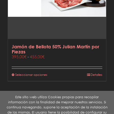
Jamón de Bellota 50% Julian Martín por
Piezas
Rango
395,00
€
-
455,00
€
de
precios:
desde
Este
Seleccionar opciones
Detalles
395,00€
producto
hasta
tiene
455,00€
múltiples
variantes.
Este sitio web utiliza Cookies propias para recopilar
Las
información con la finalidad de mejorar nuestros servicios. Si
opciones
continua navegando, supone la aceptación de la instalación
se
de las mismas. El usuario tiene la posibilidad de configurar su