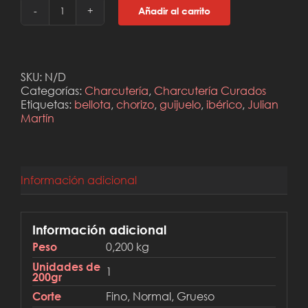
Añadir al carrito
Chorizo
ibérico
de
bellota
Julian
SKU:
N/D
Martín
Categorías:
Charcutería
,
Charcutería Curados
(Guijuelo)
Etiquetas:
bellota
,
chorizo
,
guijuelo
,
ibérico
,
Julian
cantidad
Martín
Información adicional
Información adicional
0,200 kg
Peso
Unidades de
1
200gr
Fino, Normal, Grueso
Corte