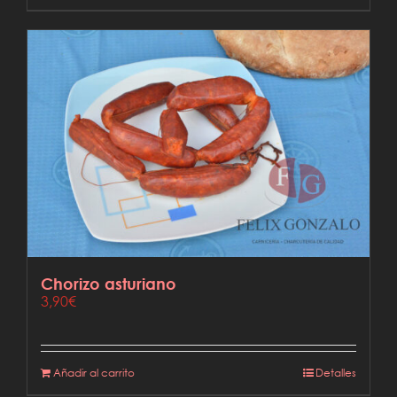
producto
tiene
múltiples
variantes.
Las
opciones
se
pueden
elegir
en
la
página
de
producto
Chorizo asturiano
3,90
€
Añadir al carrito
Detalles