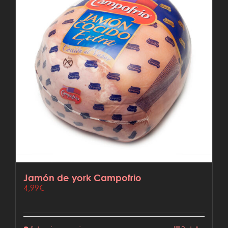
Jamón de york Campofrio
4,99
€