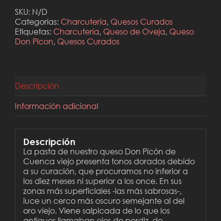
Picón
SKU:
N/D
cantidad
Categorías:
Charcutería
,
Quesos Curados
Etiquetas:
Charcutería
,
Queso de Oveja
,
Queso
Don Picon
,
Quesos Curados
Descripción
Información adicional
Descripción
La pasta de nuestro queso Don Picón de
Cuenca viejo presenta tonos dorados debido
a su curación, que procuramos no inferior a
los diez meses ni superior a los once. En sus
zonas más superficiales -las más sabrosas-,
luce un cerco más oscuro semejante al del
oro viejo. Viene salpicada de lo que los
antiguos llamaban ojos de perdiz, de