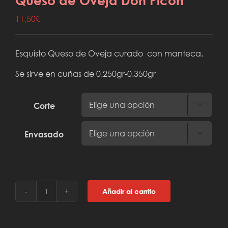
Queso de Oveja Don Picón
11,50
€
Esquisto Queso de Oveja curado con manteca.
Se sirve en cuñas de 0.250gr-0.350gr
Corte

Envasado

Añadir al carrito
Queso
de
Oveja
Don