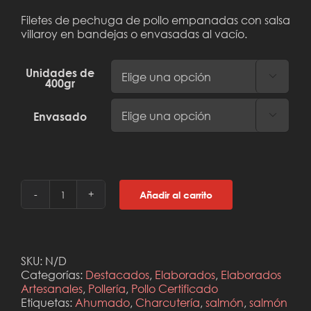
Filetes de pechuga de pollo empanadas con salsa
villaroy en bandejas o envasadas al vacío.
Unidades de

400gr
Envasado

Añadir al carrito
Pechuga
Villaroy
(En
un
tris)
SKU:
N/D
cantidad
Categorías:
Destacados
,
Elaborados
,
Elaborados
Artesanales
,
Pollería
,
Pollo Certificado
Etiquetas:
Ahumado
,
Charcutería
,
salmón
,
salmón