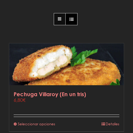
Pechuga Villaroy (En un tris)
6,80
€
Este
Seleccionar opciones
Detalles
producto