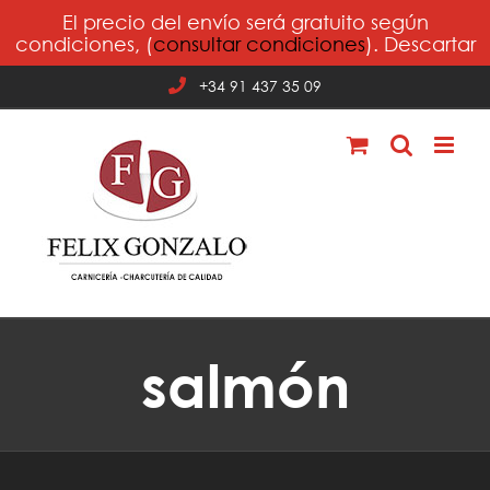
Saltar
El precio del envío será gratuito según
al
condiciones, (
consultar condiciones
).
Descartar
contenido
+34 91 437 35 09
salmón