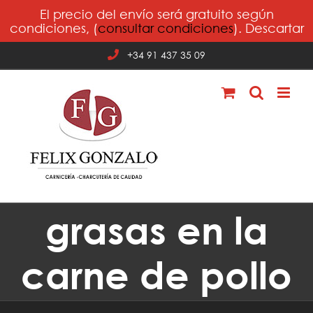
Saltar
El precio del envío será gratuito según
al
condiciones, (
consultar condiciones
).
Descartar
contenido
+34 91 437 35 09
grasas en la
carne de pollo