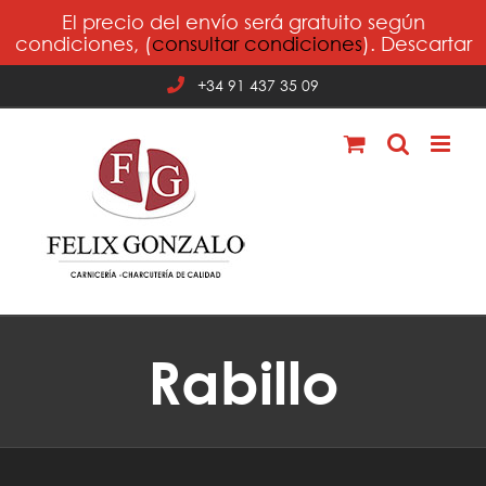
Saltar
El precio del envío será gratuito según
al
condiciones, (
consultar condiciones
).
Descartar
contenido
+34 91 437 35 09
Rabillo